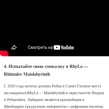
4. Испытайте свою смекалку в RhyLa —
Rhintaler Maislabyrinth
С 2020 года жители долины Рейна в Санкт-Галлене могут
наслаждаться RhyLa — Maislabyrinth в окрестностях Виднау
и Ребштайна. Лабиринт является крупнейшим в
Швейцарии кукурузным лабиринтом с цифровым посевом,