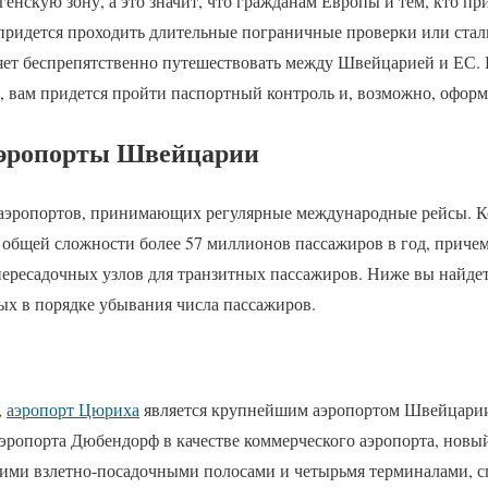
нскую зону, а это значит, что гражданам Европы и тем, кто пр
е придется проходить длительные пограничные проверки или ста
яет беспрепятственно путешествовать между Швейцарией и ЕС.
, вам придется пройти паспортный контроль и, возможно, оформ
аэропорты Швейцарии
 аэропортов, принимающих регулярные международные рейсы. 
бщей сложности более 57 миллионов пассажиров в год, причем
пересадочных узлов для транзитных пассажиров. Ниже вы найдет
ых в порядке убывания числа пассажиров.
,
аэропорт Цюриха
является крупнейшим аэропортом Швейцарии
аэропорта Дюбендорф в качестве коммерческого аэропорта, новы
шими взлетно-посадочными полосами и четырьмя терминалами, 