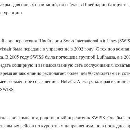
закрыт для новых начинаний, но сейчас в Швейцарии базируется
онкуренцию.
авиаперевозчик Швейцарии Swiss International Air Lines (SWIS
wissair была передана в управление в 2002 году. С тех пор компа
а. В 2005 году SWISS была поглощена группой Lufthansa, а в 200
 создать обширную и взаимосвязанную сеть обслуживания, охва
время авиакомпания располагает более чем 90 самолетами и со
еет совместное соглашение с Helvetic Airways, которая выполня
 SWISS.
ртная авиакомпания, родственный перевозчик SWISS. Она была о
ральных рейсов по курортным направлениям, но в последнее в