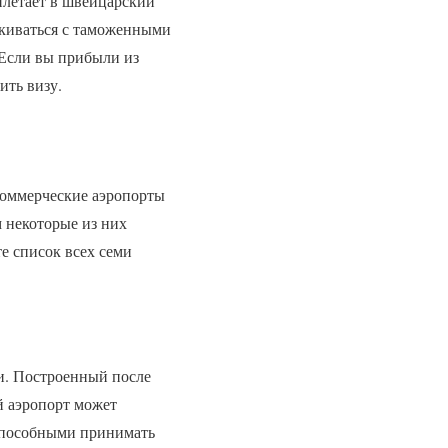
илетает в швейцарский
лкиваться с таможенными
 Если вы прибыли из
ить визу.
Коммерческие аэропорты
 некоторые из них
е список всех семи
. Построенный после
й аэропорт может
способными принимать