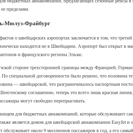
для бюджетных авиакомпаний, предлагающих сезонные рейсы в 
 ее пределами.
ль-Мюлуз-Фрайбург
актов о швейцарских аэропортах заключается в том, что третий
хнически находится не в Швейцарии. Аэропорт был открыт в мае
антонов и французского региона Эльзас.
зской стороне трехсторонней границы между Францией, Герма
. По специальной договоренности было решено, что половина те
оловина — швейцарской, что разграничивалось паспортным посто
 Шенгенскому соглашению, теперь это всего лишь красная линия
пассажиры могут свободно перепрыгивать.
анищем для бюджетных авиакомпаний, которые обслуживают сам
также является домом для швейцарской авиакомпании EasyJet и
рт обслуживает около 9 миллионов пассажиров в год, а его сам