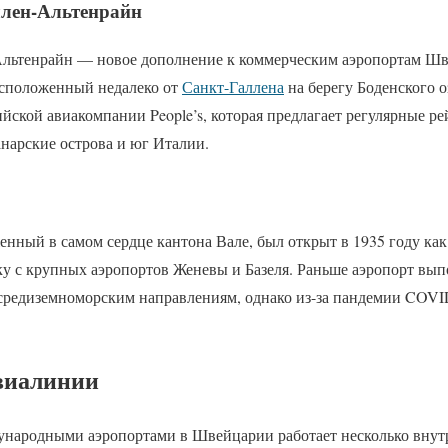
ллен-Альтенрайн
льтенрайн — новое дополнение к коммерческим аэропортам Шв
асположенный недалеко от
Санкт-Галлена
на берегу Боденского о
ийской авиакомпании People’s, которая предлагает регулярные ре
нарские острова и юг Италии.
нный в самом сердце кантона Вале, был открыт в 1935 году ка
ку с крупных аэропортов Женевы и Базеля. Раньше аэропорт вып
средиземноморским направлениям, однако из-за пандемии COVID
виалинии
народными аэропортами в Швейцарии работает несколько внут