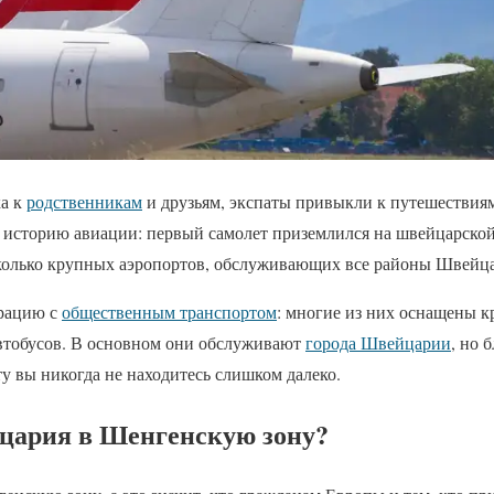
ка к
родственникам
и друзьям, экспаты привыкли к путешествиям
историю авиации: первый самолет приземлился на швейцарской з
сколько крупных аэропортов, обслуживающих все районы Швейц
рацию с
общественным транспортом
: многие из них оснащены 
автобусов. В основном они обслуживают
города Швейцарии
, но 
у вы никогда не находитесь слишком далеко.
цария в Шенгенскую зону?