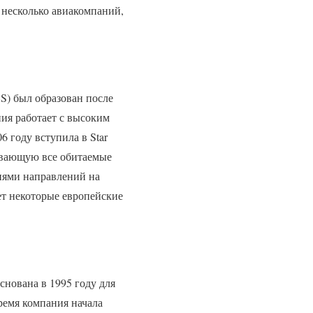
 несколько авиакомпаний,
S) был образован после
ния работает с высоким
6 году вступила в Star
тывающую все обитаемые
тнями направлений на
ет некоторые европейские
снована в 1995 году для
ремя компания начала