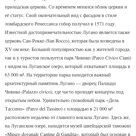
приходская церковь. Со временем менялся облик церкви и
её статус. Свой окончательный вид с фасадом в стиле
ломбардского Ренессанса собор получил в 1571 году.
Известной достопримечательностью Лугано является также
церковь Сан-Рокко (San Rocco), которая была возведена в
XV-ом веке. Большой популярностью как у жителей города,
так и у туристов пользуется парк Чивико (Parco Civico Ciani)
с видом на Луганское озеро, который охватывает площадь в
63 000 м². На территории парка находится важный
архитектурный памятник Лугано — дворец Палаццо
Чивико (Palazzo civico), где часто проходят концерты под
открытым небом. Удивительно спокойный парк «Дель
Тассино» (Parco del Tassino) с площадью в 21 000 м²
расположен недалеко от главного вокзала Лугано. Здесь же,
на Луганском озере, находится музей швейцарской таможни
«Museo doganale Cantine di Gandria», который был основан в