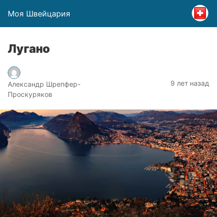
Моя Швейцария
Лугано
9 лет назад
Александр Шрепфер-
Проскуряков