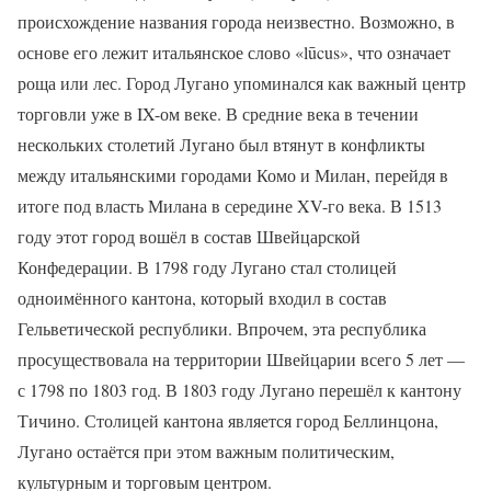
происхождение названия города неизвестно. Возможно, в
основе его лежит итальянское слово «lūcus», что означает
роща или лес. Город Лугано упоминался как важный центр
торговли уже в IX-ом веке. В средние века в течении
нескольких столетий Лугано был втянут в конфликты
между итальянскими городами Комо и Милан, перейдя в
итоге под власть Милана в середине XV-го века. В 1513
году этот город вошёл в состав Швейцарской
Конфедерации. В 1798 году Лугано стал столицей
одноимённого кантона, который входил в состав
Гельветической республики. Впрочем, эта республика
просуществовала на территории Швейцарии всего 5 лет —
с 1798 по 1803 год. В 1803 году Лугано перешёл к кантону
Тичино. Столицей кантона является город Беллинцона,
Лугано остаётся при этом важным политическим,
культурным и торговым центром.