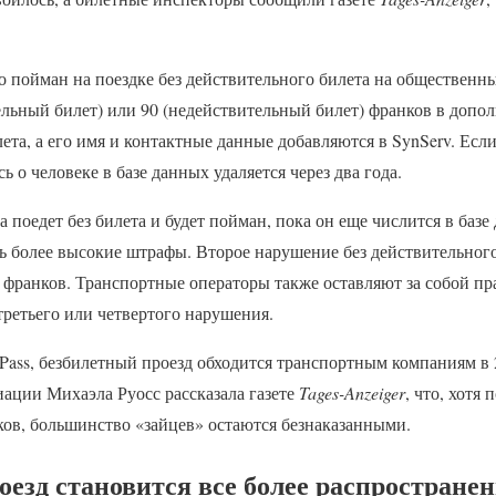
 пойман на поездке без действительного билета на общественны
ельный билет) или 90 (недействительный билет) франков в допо
та, а его имя и контактные данные добавляются в SynServ. Есл
 о человеке в базе данных удаляется через два года.
а поедет без билета и будет пойман, пока он еще числится в баз
 более высокие штрафы. Второе нарушение без действительного
0 франков. Транспортные операторы также оставляют за собой пра
третьего или четвертого нарушения.
sPass, безбилетный проезд обходится транспортным компаниям в
иации Михаэла Руосс рассказала газете
Tages-Anzeiger
, что, хотя
ков, большинство «зайцев» остаются безнаказанными.
оезд становится все более распростране