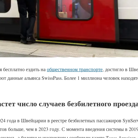
 бесплатно ездить на
общественном транспорте
, достигло в Шв
ют данные альянса SwissPass. Более 1 миллиона человек находят
тет число случаев безбилетного проезд
24 года в Швейцарии в реестре безбилетных пассажиров SynServ
нтов больше, чем в 2023 году. С момента введения системы в 201
воилось, а билетные инспекторы сообщили газете
Tages-Anzeiger
,