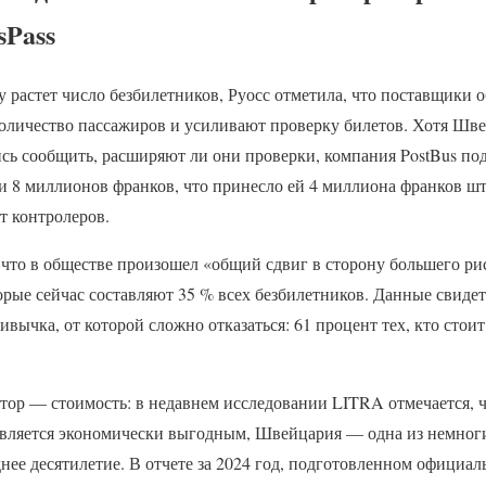
sPass
у растет число безбилетников, Руосс отметила, что поставщики 
оличество пассажиров и усиливают проверку билетов. Хотя Шв
сь сообщить, расширяют ли они проверки, компания PostBus под
ки 8 миллионов франков, что принесло ей 4 миллиона франков ш
т контролеров.
 что в обществе произошел «общий сдвиг в сторону большего ри
орые сейчас составляют 35 % всех безбилетников. Данные свидет
ычка, от которой сложно отказаться: 61 процент тех, кто стоит 
ор — стоимость: в недавнем исследовании LITRA отмечается, ч
вляется экономически выгодным, Швейцария — одна из немногих
нее десятилетие. В отчете за 2024 год, подготовленном официал