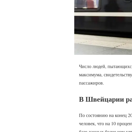
Число людей, пытающихся
максимума, свидетельству
пассажиров.
В Швейцарии рас
По состоянию на конец 20
человек, что на 10 проце
базе данных более чем уд