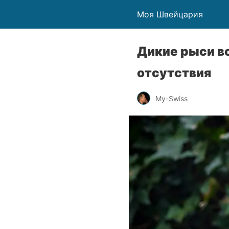
Моя Швейцария
Дикие рыси в
отсутствия
My-Swiss