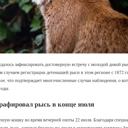
далось зафиксировать достоверную встречу с молодой дикой ры
м случаем регистрации детенышей рыси в этом регионе с 1872 г
ое, что подтверждает многочисленные случаи наблюдения, о кот
годы.
рафировал рысь в конце июля
пную кошку во время вечерней охоты 22 июля. Благодаря спец
вать рысь, которая бродила по лесам в окрестностях коммуны Зе