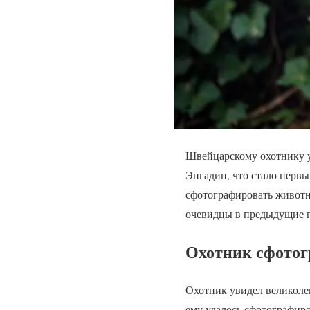
Швейцарскому охотнику у
Энгадин, что стало первы
сфотографировать животн
очевидцы в предыдущие 
Охотник сфотог
Охотник увидел великоле
ему удалось сфотографиро