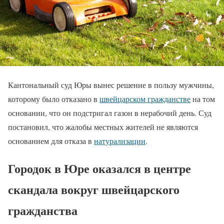
Кантональный суд Юры вынес решение в пользу мужчины,
которому было отказано в
швейцарском гражданстве
на том
основании, что он подстригал газон в нерабочий день. Суд
постановил, что жалобы местных жителей не являются
основанием для отказа в
натурализации
.
Городок в Юре оказался в центре
скандала вокруг швейцарского
гражданства