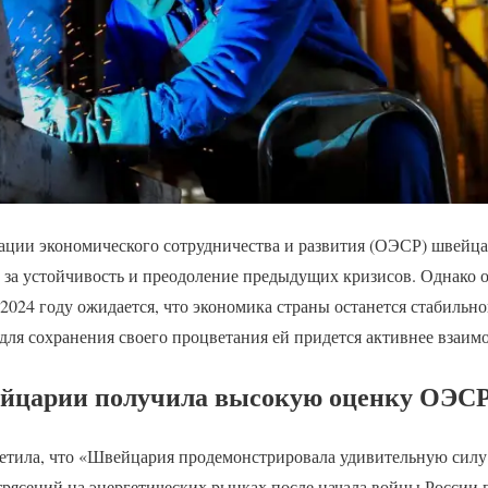
ации экономического сотрудничества и развития (ОЭСР) швейца
за устойчивость и преодоление предыдущих кризисов. Однако 
в 2024 году ожидается, что экономика страны останется стабильн
для сохранения своего процветания ей придется активнее взаим
йцарии получила высокую оценку ОЭС
етила, что «Швейцария продемонстрировала удивительную силу
рясений на энергетических рынках после начала войны России