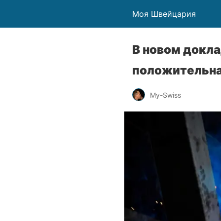
Моя Швейцария
В новом докл
положительна
My-Swiss