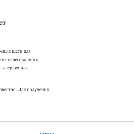
ет
ажные шаги для
тие переговорного
о завершенная
звестно. Для получения