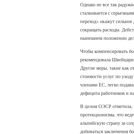
Однако не все так радуж
сталкивается с серьезным
переход» окажут сильное 
сокращать расходы. Дейст
нынешнем положении дел к
Чтобы компенсировать бо
рекомендовала Швейцарии
Другие меры, такие как о
стоимости услуг по уход
членами ЕС, легко подав
дефицита работников и н
В целом ОЭСР отметила, 
протекционизма, что вед
альпийскую страну за со
добиваться заключения б