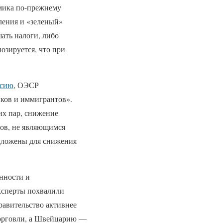
омика по-прежнему
еления и «зеленый»
ать налоги, либо
нозируется, что при
нсию
, ОЭСР
ков и иммигрантов».
их пар, снижение
тов, не являющимся
едложены для снижения
нности и
Эксперты похвалили
равительство активнее
торговли, а Швейцарию —