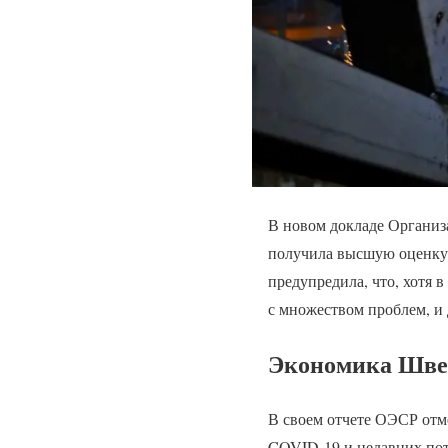
В новом докладе Организ
получила высшую оценку 
предупредила, что, хотя 
с множеством проблем, и 
Экономика Шве
В своем отчете ОЭСР отм
COVID-19 и недавних пот