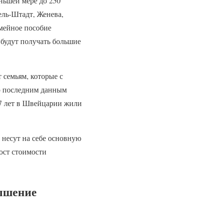
еньшей мере до 250
ель-Штадт, Женева,
емейное пособие
 будут получать большие
 семьям, которые с
но последним данным
 17 лет в Швейцарии жили
 несут на себе основную
ост стоимости
вышение