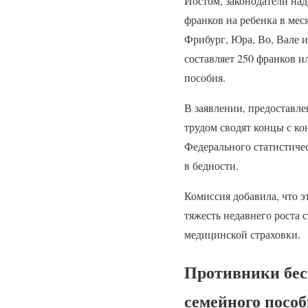
Йостом, законодатели над
франков на ребенка в мес
Фрибург, Юра, Во, Вале и
составляет 250 франков и
пособия.
В заявлении, предоставле
трудом сводят концы с ко
Федерального статистичес
в бедности.
Комиссия добавила, что э
тяжесть недавнего роста 
медицинской страховки.
Противники бес
семейного посо