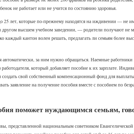
ребенок не работает или не учится по состоянию здоровья.
 до 25 лет, которые по-прежнему находятся на иждивении — не и
ли другом высшем учебном заведении, — родители получают не м
ко каждый кантон волен решать, предлагать ли семьям более вы
я автоматически, за ним нужно обращаться. Наемные работники 
 работодателя, который добавляет пособие к их зарплате. Инди
создать свой собственный компенсационный фонд для выплаты 
вать заявление на получение пособия вместе с пособием по без
обия поможет нуждающимся семьям, гов
вы, представленной национальным советником Евангелической