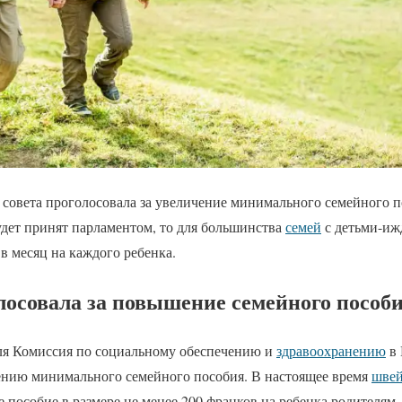
совета проголосовала за увеличение минимального семейного 
удет принят парламентом, то для большинства
семей
с детьми-иж
 в месяц на каждого ребенка.
лосовала за повышение семейного пособ
ля Комиссия по социальному обеспечению и
здравоохранению
в 
ению минимального семейного пособия. В настоящее время
швей
пособие в размере не менее 200 франков на ребенка родителям