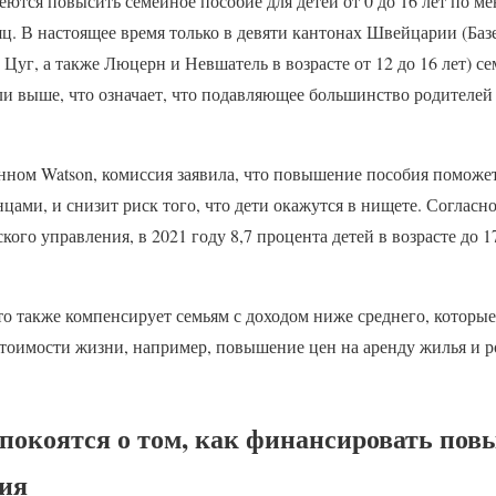
еются повысить семейное пособие для детей от 0 до 16 лет по м
яц. В настоящее время только в девяти кантонах Швейцарии (Баз
 Цуг, а также Люцерн и Невшатель в возрасте от 12 до 16 лет) с
ли выше, что означает, что подавляющее большинство родителей
нном Watson, комиссия заявила, что повышение пособия поможет
нцами, и снизит риск того, что дети окажутся в нищете. Соглас
кого управления, в 2021 году 8,7 процента детей в возрасте до
то также компенсирует семьям с доходом ниже среднего, которые
стоимости жизни, например, повышение цен на аренду жилья и р
покоятся о том, как финансировать по
бия