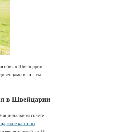
пособия в Швейцарии.
дивенцами выплаты
ия в Швейцарии
Национальном совете
царские кантоны
, имеющим детей до 16