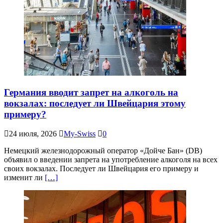
Германия вводит запрет на алкоголь на
вокзалах: последует ли Швейцария этому
примеру?
24 июля, 2026
My-Swiss
0
Немецкий железнодорожный оператор «Дойче Бан» (DB)
объявил о введении запрета на употребление алкоголя на всех
своих вокзалах. Последует ли Швейцария его примеру и
изменит ли
[…]