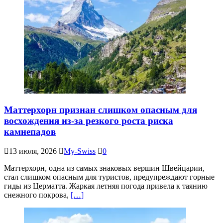
Маттерхорн признан слишком опасным для
восхождения из-за резкого роста риска
камнепадов
13 июля, 2026
My-Swiss
0
Маттерхорн, одна из самых знаковых вершин Швейцарии,
стал слишком опасным для туристов, предупреждают горные
гиды из Церматта. Жаркая летняя погода привела к таянию
снежного покрова,
[…]