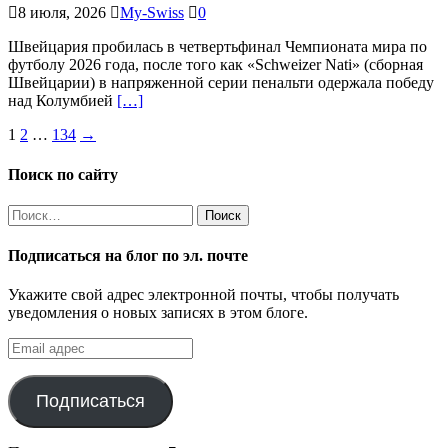
8 июля, 2026
My-Swiss
0
Швейцария пробилась в четвертьфинал Чемпионата мира по
футболу 2026 года, после того как «Schweizer Nati» (сборная
Швейцарии) в напряженной серии пенальти одержала победу
над Колумбией
[…]
Пагинация
1
2
…
134
→
записей
Поиск по сайту
Найти:
Подписаться на блог по эл. почте
Укажите свой адрес электронной почты, чтобы получать
уведомления о новых записях в этом блоге.
Email
адрес
Подписаться