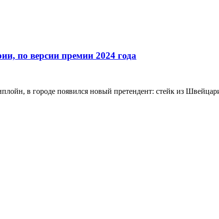
и, по версии премии 2024 года
иплойн, в городе появился новый претендент: стейк из Швейца