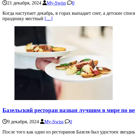
21 декабря, 2024
My-Swiss
0
Когда наступает декабрь, в горах выпадает снег, а детские с
празднику местный
[…]
Базельский ресторан назван лучшим в мире по ве
9 декабря, 2024
My-Swiss
0
После того как один из ресторанов Базеля был удостоен звездны