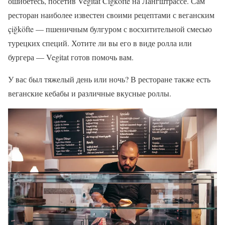
ошибетесь, посетив Vegitat Cigköfte на Лангштрассе. Сам
ресторан наиболее известен своими рецептами с веганским
çiğköfte — пшеничным булгуром с восхитительной смесью
турецких специй. Хотите ли вы его в виде ролла или
бургера — Vegitat готов помочь вам.
У вас был тяжелый день или ночь? В ресторане также есть
веганские кебабы и различные вкусные роллы.