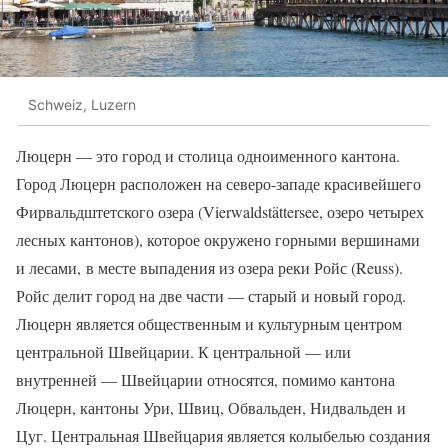
Schweiz, Luzern
Люцерн — это город и столица одноименного кантона.
Город Люцерн расположен на северо-западе красивейшего
Фирвальдштетского озера (Vierwaldstättersee, озеро четырех
лесных кантонов), которое окружено горными вершинами
и лесами, в месте выпадения из озера реки Ройс (Reuss).
Ройс делит город на две части — старый и новый город.
Люцерн является общественным и культурным центром
центральной Швейцарии. К центральной — или
внутренней — Швейцарии относятся, помимо кантона
Люцерн, кантоны Ури, Швиц, Обвальден, Нидвальден и
Цуг. Центральная Швейцария является колыбелью создания