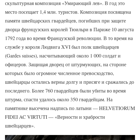
скульптурная композиция «Умирающий лев». В год это
место посещает 1,4 млн. туристов. Композиция посвящена
памяти швейцарских гвардейцев, погибших при защите
дворца фрунцузских королей Тюильри в Париже 10 августа
1792 года во время Французской революции. В то время на
службе у короля Людвига XVI был полк швейцарцев
(Gardes suisses), насчитывающий около 1 000 солдат и
офицеров. Защищая дворец от штурмующих, на стороне
которых было огромное численное превосходство,
швейцарцы остались верны долгу и присяге и сражались до
последнего. Более 760 гвардейцев были убиты во время
штурма, спасти удалось около 350 гвардейцам. На
памятнике высечена надпись по латыни — HELVETIORUM
FIDEI AC VIRTUTI — «Верности и храбрости
швейцарцев».