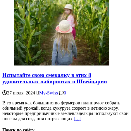
Испытайте свою смекалку в этих 8
удивительных лабиринтах в Швейцарии
27 июля, 2024
My-Swiss
0
В то время как большинство фермеров планируют собрать
обильный урожай, когда кукуруза созреет в летнюю жару,
некоторые предприимчивые землевладельцы используют свои
посевы для создания потрясающих
[…]
Поиск по сайту