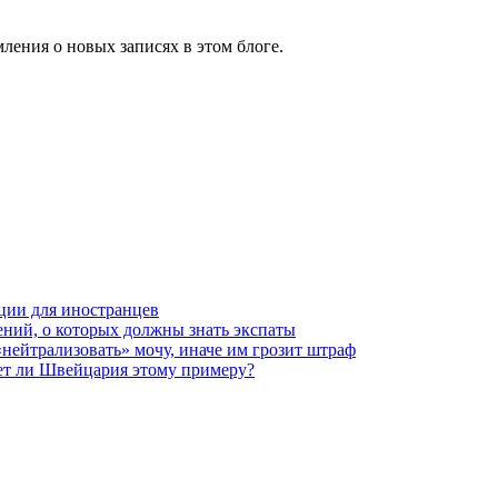
ления о новых записях в этом блоге.
ции для иностранцев
ений, о которых должны знать экспаты
нейтрализовать» мочу, иначе им грозит штраф
ует ли Швейцария этому примеру?