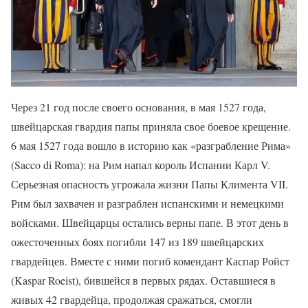
Через 21 год после своего основания, в мая 1527 года,
швейцарская гвардия папы приняла свое боевое крещение.
6 мая 1527 года вошло в историю как «разграбление Рима»
(Sacco di Roma): на Рим напал король Испании Карл V.
Серьезная опасность угрожала жизни Папы Климента VII.
Рим был захвачен и разграблен испанскими и немецкими
войсками. Швейцарцы остались верны папе. В этот день в
ожесточенных боях погибли 147 из 189 швейцарских
гвардейцев. Вместе с ними погиб комендант Каспар Ройст
(Kaspar Roeist), бившейся в первых рядах. Оставшиеся в
живых 42 гвардейца, продолжая сражаться, смогли