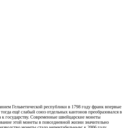
ванием Гельветической республики в 1798 году франк впервые
тогда ещё слабый союз отдельных кантонов преобразовался в
а к государству. Современные швейцарские монеты
зование этой монеты в повседневной жизни значительно
роизводство монеты стало нерентабельным: к 2006 году