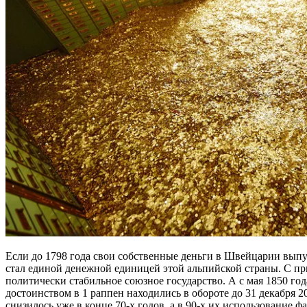
Если до 1798 года свои собственные деньги в Швейцарии выпус
стал единой денежной единицей этой альпийской страны. С пр
политически стабильное союзное государство. А с мая 1850 г
достоинством в 1 раппен находились в обороте до 31 декабря 
снизилось уже в конце 70-х годов, а в 90-х их использование ф