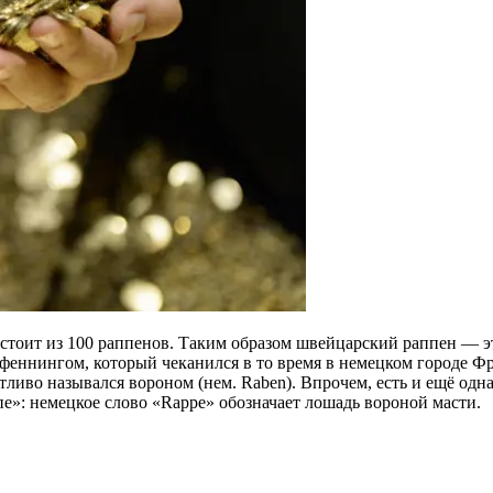
тоит из 100 раппенов. Таким образом швейцарский раппен — эт
 пфеннингом, который чеканился в то время в немецком городе Фра
ливо назывался вороном (нем. Raben). Впрочем, есть и ещё одна
ппе»: немецкое слово «Rappe» обозначает лошадь вороной масти.