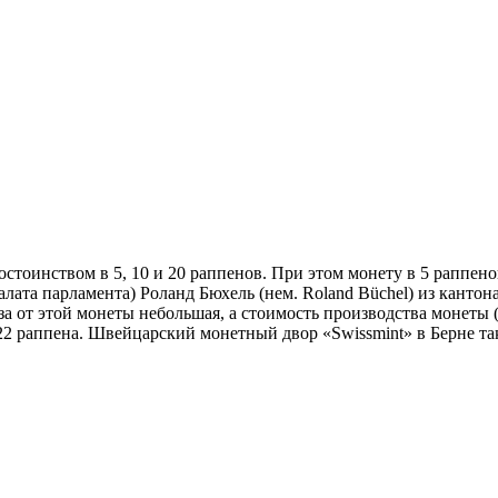
оинством в 5, 10 и 20 раппенов. При этом монету в 5 раппенов 
лата парламента) Роланд Бюхель (нем. Roland Büchel) из канто
за от этой монеты небольшая, а стоимость производства монеты 
,22 раппена. Швейцарский монетный двор «Swissmint» в Берне т