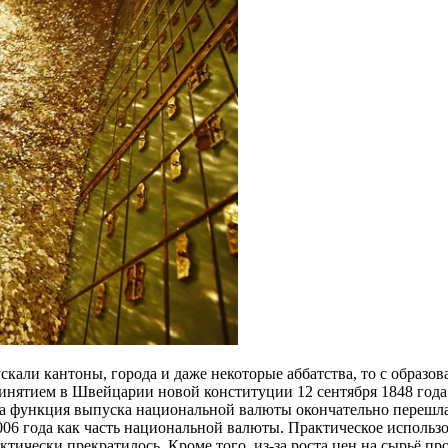
кали кантоны, города и даже некоторые аббатства, то с образо
инятием в Швейцарии новой конституции 12 сентября 1848 года 
ода функция выпуска национальной валюты окончательно перешл
2006 года как часть национальной валюты. Практическое исполь
актически прекратилось. Кроме того, из-за роста цен на сырьё п