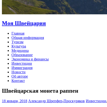
Моя Швейцария
Главная
Общая информация
Туризм
Культура
Медицина
Образование
Экономика и финансы
Инвестиции
Иммиграция
Новости
Об авторе
Контакт
Швейцарская монета раппен
18 января, 2018
Александр Шрепфер-Проскуряков
Инвестиции