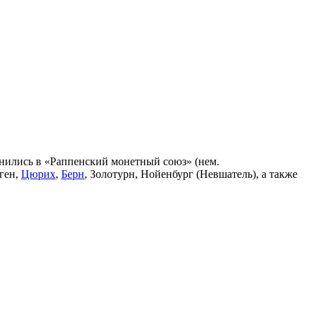
инились в «Раппенский монетный союз» (нем.
ген,
Цюрих
,
Берн
, Золотурн, Нойенбург (Невшатель), а также