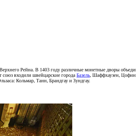
 Верхнего Рейна. В 1403 году различные монетные дворы объед
от союз входили швейцарские города
Базель
, Шаффхаузен, Цофин
льзаса: Кольмар, Танн, Брандгау и Зундгау.