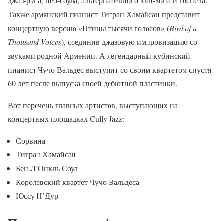
джаз-рэпа, нео-соула, альтернативного хип-хопа и госпела.
Также армянский пианист Тигран Хамайсан представит
концертную версию «Птицы тысячи голосов» (
Bird of a
Thousand Voices
), соединив джазовую импровизацию со
звуками родной Армении. А легендарный кубинский
пианист Чучо Вальдес выступит со своим квартетом спустя
60 лет после выпуска своей дебютной пластинки.
Вот перечень главных артистов, выступающих на
концертных площадках Cully Jazz:
Сорвина
Тигран Хамайсан
Бен Л’Онкль Соул
Королевский квартет Чучо Вальдеса
Юссу Н’Дур