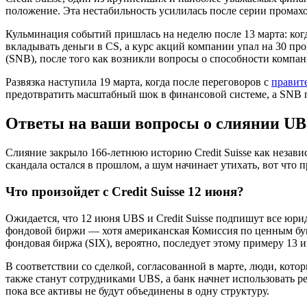
положение. Эта нестабильность усилилась после серии промахо
Кульминация событий пришлась на неделю после 13 марта: когд
вкладывать деньги в CS, а курс акций компании упал на 30 пр
(SNB), после того как возникли вопросы о способности компа
Развязка наступила 19 марта, когда после переговоров с
правит
предотвратить масштабный шок в финансовой системе, а SNB по
Ответы на ваши вопросы о слиянии UBS 
Слияние закрыло 166-летнюю историю Credit Suisse как незави
скандала остался в прошлом, а шум начинает утихать, вот что п
Что произойдет с Credit Suisse 12 июня?
Ожидается, что 12 июня UBS и Credit Suisse подпишут все юри
фондовой биржи — хотя американская Комиссия по ценным бум
фондовая биржа (SIX), вероятно, последует этому примеру 13 
В соответствии со сделкой, согласованной в марте, люди, кото
также станут сотрудниками UBS, а банк начнет использовать ре
пока все активы не будут объединены в одну структуру.