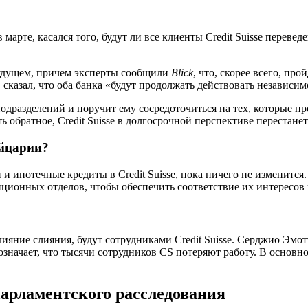
марте, касался того, будут ли все клиенты Credit Suisse переве
 будущем, причем эксперты сообщили
Blick
, что, скорее всего, пр
 сказал, что оба банка «будут продолжать действовать независи
одразделений и поручит ему сосредоточиться на тех, которые 
обратное, Credit Suisse в долгосрочной перспективе перестанет
ейцарии?
и ипотечные кредиты в Credit Suisse, пока ничего не изменится. 
иционных отделов, чтобы обеспечить соответствие их интересов
ияние слияния, будут сотрудниками Credit Suisse. Серджио Эмо
начает, что тысячи сотрудников CS потеряют работу. В основном
 парламентского расследования