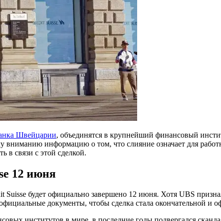
анка Швейцарии
, объединятся в крупнейший финансовый инстит
ниманию информацию о том, что слияние означает для работнико
ь в связи с этой сделкой.
se 12 июня
it Suisse будет официально завершено 12 июня. Хотя UBS признал
 официальные документы, чтобы сделка стала окончательной и 
нсовых институтов в мире, в последние годы подвергался сканда