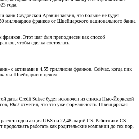
23 года.
й банк Саудовской Аравии заявил, что больше не будет
ие 50 миллиардов франков от Швейцарского национального банка
х франков. Этот шаг был преподнесен как способ
анков, чтобы сделка состоялась.
нк» с активами в 4,55 триллиона франков. Сейчас, когда пик
дниках и Швейцарии в целом.
ой даты Credit Suisse будет исключен из списка Нью-Йоркской
ргов,
Blick
отметил, что это уже формальность. Швейцарская
з расчета одна акция UBS на 22,48 акций CS. Работники CS
т продолжать работать как родительские компании до тех пор,