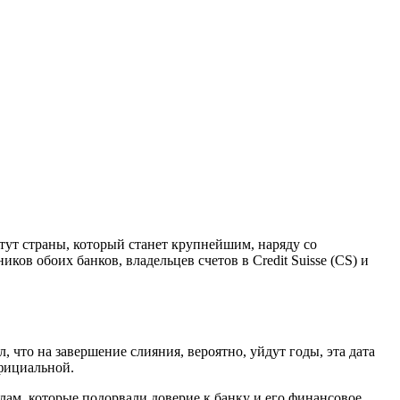
ут страны, который станет крупнейшим, наряду со
в обоих банков, владельцев счетов в Credit Suisse (CS) и
, что на завершение слияния, вероятно, уйдут годы, эта дата
официальной.
лам, которые подорвали доверие к банку и его финансовое