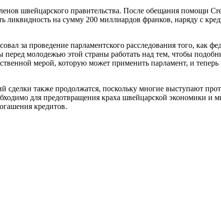
членов швейцарского правительства. После обещания помощи Cred
ть ликвидность на сумму 200 миллиардов франков, наряду с кре
вал за проведение парламентского расследования того, как фед
ы перед молодежью этой страны работать над тем, чтобы подобн
дственной мерой, которую может применить парламент, и теперь
ий сделки также продолжатся, поскольку многие выступают прот
обходимо для предотвращения краха швейцарской экономики и м
погашения кредитов.