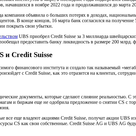
в, начавшихся в ноябре 2022 года и продолжавшихся до марта 20
а компания объявила о больших потерях в доходах, национальны
оцентов. В конце концов, 16 марта банк согласился на получен
нии покрыть свои убытки.
ельством
UBS приобрел Credit Suisse за 3 миллиарда швейцарски
обещал предоставить банку ликвидность в размере 200 млрд. фр
и Credit Suisse
симого финансового института и создало так называемый «мегаба
роизойдет с Credit Suisse, как это отразится на клиентах, сотру
дические документы, которые сделают слияние реальностью. С эт
агам и биржам еще не одобрила предложение о снятии CS с то
июня.
рые все еще владеют акциями Credit Suisse, получат акции UBS и
сурсы CS как свои собственные. Credit Suisse AG и UBS AG буду