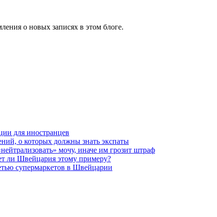
ления о новых записях в этом блоге.
ции для иностранцев
ений, о которых должны знать экспаты
нейтрализовать» мочу, иначе им грозит штраф
ует ли Швейцария этому примеру?
сетью супермаркетов в Швейцарии