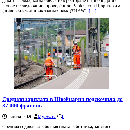
давать чаевых, когда обедаете в ресторане в Швейцарии?
Новое исследование, проведённое Bank Cler и Цюрихским
университетом прикладных наук (ZHAW),
[…]
Средняя зарплата в Швейцарии подскочила до
87 000 франков
1 июля, 2026
My-Swiss
0
Средняя годовая заработная плата работника, занятого