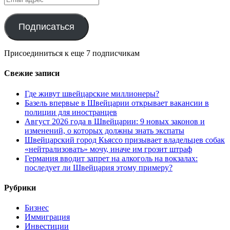
адрес
Подписаться
Присоединиться к еще 7 подписчикам
Свежие записи
Где живут швейцарские миллионеры?
Базель впервые в Швейцарии открывает вакансии в
полиции для иностранцев
Август 2026 года в Швейцарии: 9 новых законов и
изменений, о которых должны знать экспаты
Швейцарский город Кьяссо призывает владельцев собак
«нейтрализовать» мочу, иначе им грозит штраф
Германия вводит запрет на алкоголь на вокзалах:
последует ли Швейцария этому примеру?
Рубрики
Бизнес
Иммиграция
Инвестиции