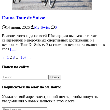
Гонка Tour de Suisse
14 июня, 2026
My-Swiss
0
В июне этого года по всей Швейцарии вы сможете стать
свидетелями невероятных спортивных достижений на
велогонке Tour De Suisse. Эта сложная велогонка включает в
себя
[…]
Пагинация
←
1
2
3
…
107
→
записей
Поиск по сайту
Найти:
Подписаться на блог по эл. почте
Укажите свой адрес электронной почты, чтобы получать
уведомления о новых записях в этом блоге.
Email