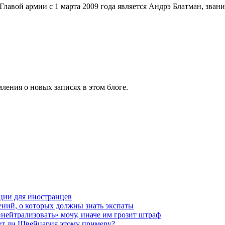
авой армии с 1 марта 2009 года является Андрэ Блатман, звани
ления о новых записях в этом блоге.
ции для иностранцев
ений, о которых должны знать экспаты
нейтрализовать» мочу, иначе им грозит штраф
ует ли Швейцария этому примеру?