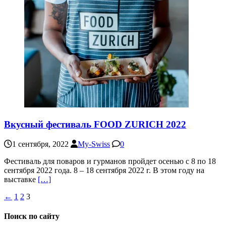
Вкусный фестиваль FOOD ZURICH 2022
1 сентября, 2022
My-Swiss
0
Фестиваль для поваров и гурманов пройдет осенью с 8 по 18
сентября 2022 года. 8 – 18 сентября 2022 г. В этом году на
выставке
[…]
Пагинация
←
1
2
3
записей
Поиск по сайту