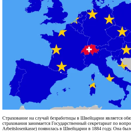
Страхование на случай безработицы в Швейцарии является обя
страхования занимается Государственный секретариат по воп
Arbeitslosenkasse) появилась в Швейцарии в 1884 году. Она б