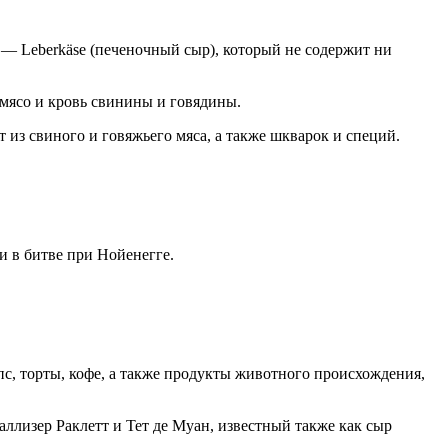
 — Leberkäse (печеночный сыр), который не содержит ни
е мясо и кровь свинины и говядины.
 из свиного и говяжьего мяса, а также шкварок и специй.
и в битве при Нойенегге.
с, торты, кофе, а также продукты животного происхождения,
ллизер Раклетт и Тет де Муан, известный также как сыр