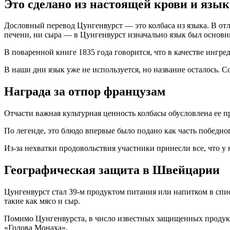
Это сделано из настоящей крови и язык
Дословный перевод Цунгенвурст — это колбаса из языка. В от
печени, ни сыра — в Цунгенвурст изначально язык был основ
В поваренной книге 1835 года говорится, что в качестве ингре
В наши дни язык уже не используется, но название осталось. 
Награда за отпор французам
Отчасти важная культурная ценность колбасы обусловлена ее 
По легенде, это блюдо впервые было подано как часть победн
Из-за нехватки продовольствия участники принесли все, что у
Географическая защита в Швейцарии
Цунгенвурст стал 39-м продуктом питания или напитком в спи
такие как мясо и сыр.
Помимо Цунгенвурста, в число известных защищенных продук
«Голова Монаха».