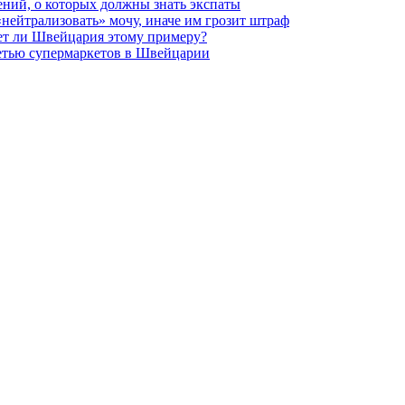
ений, о которых должны знать экспаты
нейтрализовать» мочу, иначе им грозит штраф
ует ли Швейцария этому примеру?
сетью супермаркетов в Швейцарии