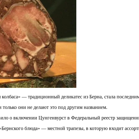
я колбаса» — традиционный деликатес из Берна, стала последн
и только они не делают это под другим названием.
явило о включении Цунгенвурст в Федеральный реестр защищен
«Бернского блюда» — местной трапезы, в которую входит ассорти