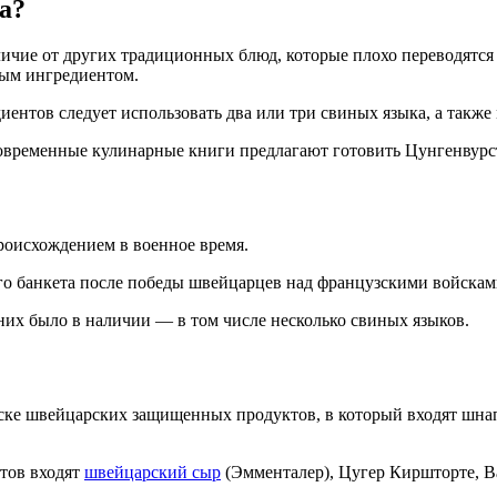
а?
личие от других традиционных блюд, которые плохо переводятся
ным ингредиентом.
диентов следует использовать два или три свиных языка, а такж
Современные кулинарные книги предлагают готовить Цунгенвурст
происхождением в военное время.
ого банкета после победы швейцарцев над французскими войскам
 них было в наличии — в том числе несколько свиных языков.
ске швейцарских защищенных продуктов, в который входят шнап
тов входят
швейцарский сыр
(Эмменталер), Цугер Киршторте, Ва