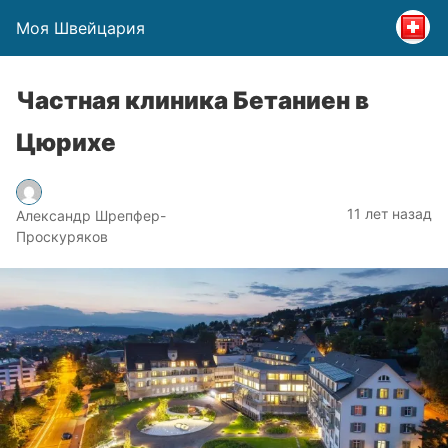
Моя Швейцария
Частная клиника Бетаниен в
Цюрихе
11 лет назад
Александр Шрепфер-
Проскуряков