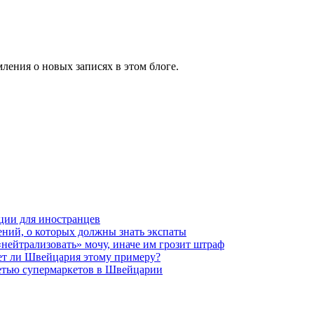
ления о новых записях в этом блоге.
ции для иностранцев
ений, о которых должны знать экспаты
нейтрализовать» мочу, иначе им грозит штраф
ует ли Швейцария этому примеру?
сетью супермаркетов в Швейцарии