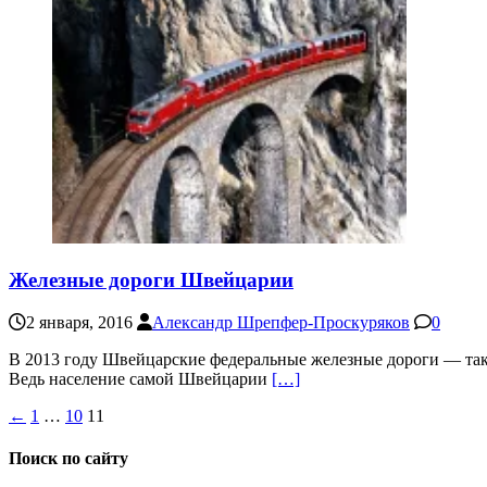
Железные дороги Швейцарии
2 января, 2016
Александр Шрепфер-Проскуряков
0
В 2013 году Швейцарские федеральные железные дороги — так
Ведь население самой Швейцарии
[…]
Пагинация
←
1
…
10
11
записей
Поиск по сайту