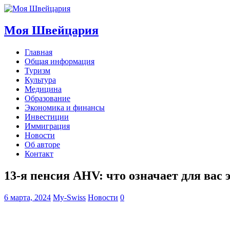
Моя Швейцария
Главная
Общая информация
Туризм
Культура
Медицина
Образование
Экономика и финансы
Инвестиции
Иммиграция
Новости
Об авторе
Контакт
13-я пенсия AHV: что означает для вас 
6 марта, 2024
My-Swiss
Новости
0