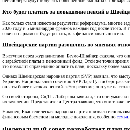
пенсионеры будут получать повышенные выплаты с 1 января 20
Кто будет платить за повышение пенсий в Швейц
Как только стали известны результаты референдума, многие зад
2026 году и 5 миллиардов франков каждый год после этого. В 
совет и парламент будут решать, как финансировать пенсию.
Швейцарские партии разошлись во мнениях отно
Выступая перед журналистами, Бауме-Шнайдер сказала, что он
с заработной платы в пенсионный фонд. Этой же точки зрения
это позволит справедливо оплатить план, поскольку более выс
Однако Швейцарская народная партия (SVP) заявила, что высту
Украине. Национальный советник SVP Ларс Гуггисберг расска
оплаты более высоких пенсий. «Это решение, оно уже на столе
Со своей стороны, СвДП. Либералы заявили, что они умывают 
их заявлении. Представители Центра заявили, что они также н
Наконец, Евангелическая народная партия призвала использо
финансовым бременем на молодые поколения, особенно
семьи
Федеральный совет разработает план п