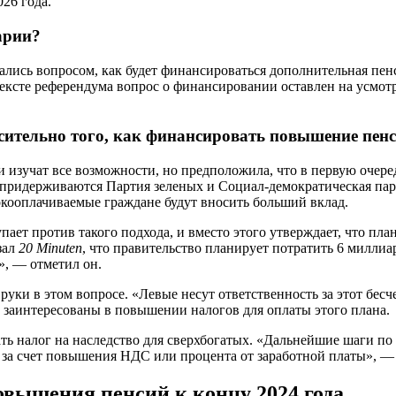
26 года.
арии?
ались вопросом, как будет финансироваться дополнительная пенс
тексте референдума вопрос о финансировании оставлен на усмот
сительно того, как финансировать повышение пен
и изучат все возможности, но предположила, что в первую оче
 придерживаются Партия зеленых и Социал-демократическая парт
окооплачиваемые граждане будут вносить больший вклад.
пает против такого подхода, и вместо этого утверждает, что пл
зал
20 Minuten
, что правительство планирует потратить 6 миллиа
», — отметил он.
руки в этом вопросе. «Левые несут ответственность за этот бе
е заинтересованы в повышении налогов для оплаты этого плана.
вать налог на наследство для сверхбогатых. «Дальнейшие шаги 
, за счет повышения НДС или процента от заработной платы», —
овышения пенсий к концу 2024 года