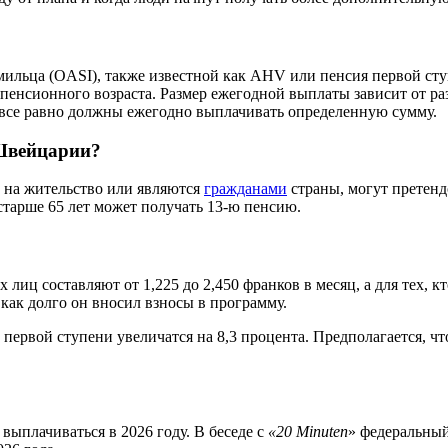
ормильца (OASI), также известной как AHV или пенсия первой с
енсионного возраста. Размер ежегодной выплаты зависит от раз
 все равно должны ежегодно выплачивать определенную сумму.
 Швейцарии?
 на жительство или являются
гражданами
страны, могут претен
 старше 65 лет может получать 13-ю пенсию.
иц составляют от 1,225 до 2,450 франков в месяц, а для тех, кт
и как долго он вносил взносы в программу.
первой ступени увеличатся на 8,3 процента. Предполагается, ч
 выплачиваться в 2026 году. В беседе с
«20 Minuten
» федеральный