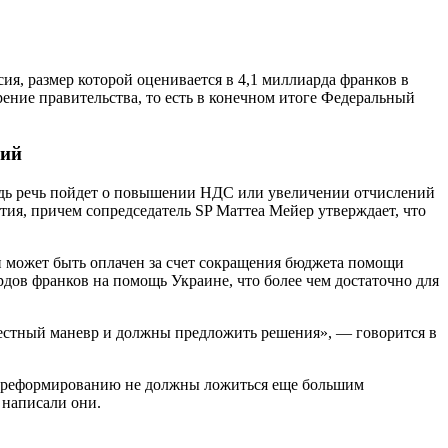
ия, размер которой оценивается в 4,1 миллиарда франков в
рение правительства, то есть в конечном итоге Федеральный
сий
редь речь пойдет о повышении НДС или увеличении отчислений
ия, причем сопредседатель SP Маттеа Мейер утверждает, что
ан может быть оплачен за счет сокращения бюджета помощи
рдов франков на помощь Украине, что более чем достаточно для
счестный маневр и должны предложить решения», — говорится в
по реформированию не должны ложиться еще большим
 написали они.