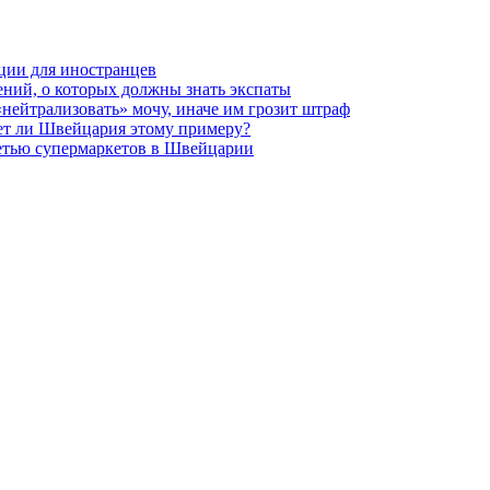
ции для иностранцев
ений, о которых должны знать экспаты
нейтрализовать» мочу, иначе им грозит штраф
ует ли Швейцария этому примеру?
сетью супермаркетов в Швейцарии