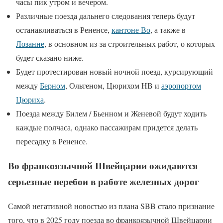
часы пик утром и вечером.
Различные поезда дальнего следования теперь будут
останавливаться в Рененсе,
кантоне Во
, а также в
Лозанне
, в основном из-за строительных работ, о которых
будет сказано ниже.
Будет протестирован новый ночной поезд, курсирующий
между
Берном
, Ольтеном, Цюрихом HB и
аэропортом
Цюриха
.
Поезда между Билем / Бьенном и Женевой будут ходить
каждые полчаса, однако пассажирам придется делать
пересадку в Рененсе.
Во франкоязычной Швейцарии ожидаются
серьезные перебои в работе железных дорог
Самой негативной новостью из плана SBB стало признание
того, что в 2025 году поезда во франкоязычной Швейцарии