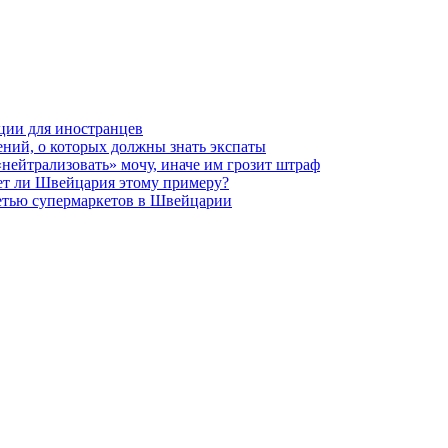
ции для иностранцев
ений, о которых должны знать экспаты
нейтрализовать» мочу, иначе им грозит штраф
ует ли Швейцария этому примеру?
сетью супермаркетов в Швейцарии