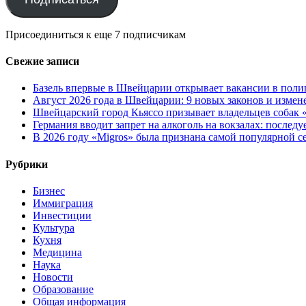
Присоединиться к еще 7 подписчикам
Свежие записи
Базель впервые в Швейцарии открывает вакансии в поли
Август 2026 года в Швейцарии: 9 новых законов и измен
Швейцарский город Кьяссо призывает владельцев собак «
Германия вводит запрет на алкоголь на вокзалах: послед
В 2026 году «Migros» была признана самой популярной 
Рубрики
Бизнес
Иммиграция
Инвестиции
Культура
Кухня
Медицина
Наука
Новости
Образование
Общая информация