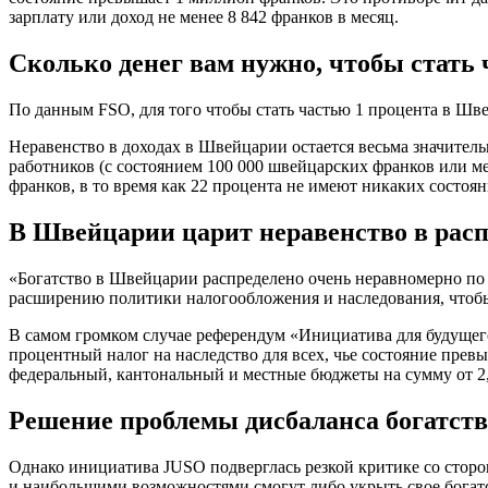
зарплату или доход не менее 8 842 франков в месяц.
Сколько денег вам нужно, чтобы стать 
По данным FSO, для того чтобы стать частью 1 процента в Шве
Неравенство в доходах в Швейцарии остается весьма значитель
работников (с состоянием 100 000 швейцарских франков или м
франков, в то время как 22 процента не имеют никаких состоян
В Швейцарии царит неравенство в расп
«Богатство в Швейцарии распределено очень неравномерно по
расширению политики налогообложения и наследования, чтобы 
В самом громком случае референдум «Инициатива для будущего
процентный налог на наследство для всех, чье состояние пре
федеральный, кантональный и местные бюджеты на сумму от 2,
Решение проблемы дисбаланса богатств
Однако инициатива JUSO подверглась резкой критике со сторон
и наибольшими возможностями смогут либо укрыть свое богатс