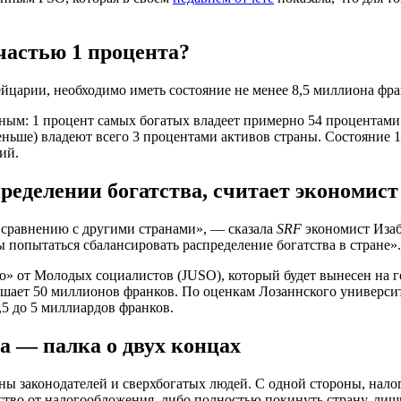
частью 1 процента?
йцарии, необходимо иметь состояние не менее 8,5 миллиона фран
ным: 1 процент самых богатых владеет примерно 54 процентами 
еньше) владеют всего 3 процентами активов страны. Состояние 1
ий.
ределении богатства, считает экономист
 сравнению с другими странами», — сказала
SRF
экономист Изаб
попытаться сбалансировать распределение богатства в стране».
» от Молодых социалистов (JUSO), который будет вынесен на г
вышает 50 миллионов франков. По оценкам Лозаннского университ
5 до 5 миллиардов франков.
а — палка о двух концах
ы законодателей и сверхбогатых людей. С одной стороны, налог
тво от налогообложения, либо полностью покинуть страну, лиши