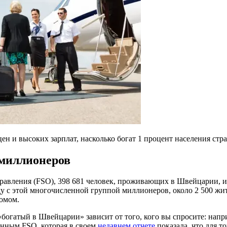
ен и высоких зарплат, насколько богат 1 процент населения стр
 миллионеров
равления (FSO), 398 681 человек, проживающих в Швейцарии, 
ду с этой многочисленной группой миллионеров, около 2 500 жит
домом.
«богатый в Швейцарии» зависит от того, кого вы спросите: напр
анным FSO, которая в своем
недавнем отчете
показала, что для т