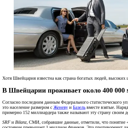
Хотя Швейцария известна как страна богатых людей, высоких ц
В Швейцарии проживает около 400 000
Согласно последним данным Федерального статистического уп
это население размером с
Женеву
и
Базель
вместе взятые. Наря
примерно 152 миллиардера также называют эту страну своим 
SRF
и
Bilanz
, СМИ, собравшие данные, отметили, что понятие 
состояние превышает 1 миллион франков. Это противоречит д