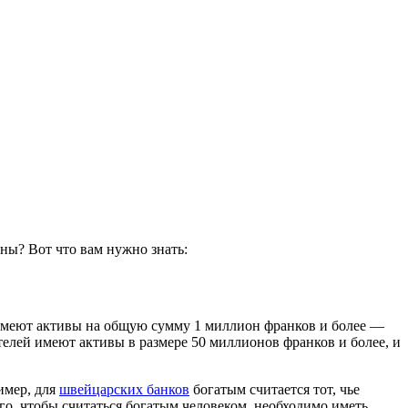
аны? Вот что вам нужно знать:
имеют активы на общую сумму 1 миллион франков и более —
елей имеют активы в размере 50 миллионов франков и более, и
имер, для
швейцарских банков
богатым считается тот, чье
ого, чтобы считаться богатым человеком, необходимо иметь