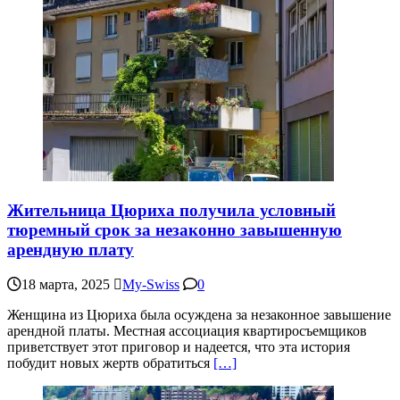
Жительница Цюриха получила условный
тюремный срок за незаконно завышенную
арендную плату
18 марта, 2025
My-Swiss
0
Женщина из Цюриха была осуждена за незаконное завышение
арендной платы. Местная ассоциация квартиросъемщиков
приветствует этот приговор и надеется, что эта история
побудит новых жертв обратиться
[…]